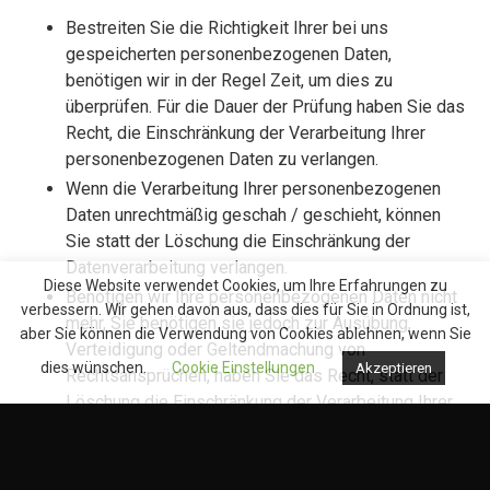
Bestreiten Sie die Richtigkeit Ihrer bei uns
gespeicherten personenbezogenen Daten,
benötigen wir in der Regel Zeit, um dies zu
überprüfen. Für die Dauer der Prüfung haben Sie das
Recht, die Einschränkung der Verarbeitung Ihrer
personenbezogenen Daten zu verlangen.
Wenn die Verarbeitung Ihrer personenbezogenen
Daten unrechtmäßig geschah / geschieht, können
Sie statt der Löschung die Einschränkung der
Datenverarbeitung verlangen.
Diese Website verwendet Cookies, um Ihre Erfahrungen zu
Benötigen wir Ihre personenbezogenen Daten nicht
verbessern. Wir gehen davon aus, dass dies für Sie in Ordnung ist,
mehr, Sie benötigen sie jedoch zur Ausübung,
aber Sie können die Verwendung von Cookies ablehnen, wenn Sie
Verteidigung oder Geltendmachung von
dies wünschen.
Cookie Einstellungen
Akzeptieren
Rechtsansprüchen, haben Sie das Recht, statt der
Löschung die Einschränkung der Verarbeitung Ihrer
personenbezogenen Daten zu verlangen.
Legen Sie einen Widerspruch nach Art. 21 Abs. 1
DSGVO ein, muss eine Abwägung zwischen Ihren